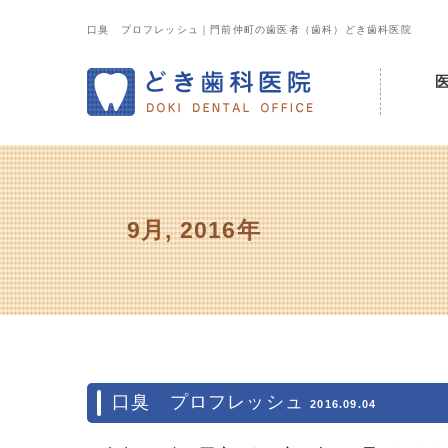
口臭 プロフレッシュ｜門前仲町の歯医者（歯科）どき歯科医院
当院の
院長・
院内ツ
設備紹
診療カ
9月, 2016年
口臭 プロフレッシュ
2016.09.04