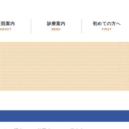
医院案内
診療案内
初めての方へ
ABOUT
MENU
FIRST
想い
スタッフ紹介
アー
介
レンダー
痛みへの取り組み
痛みの少ない虫歯治療
根管治療
予防歯科
オフィスホワイトニング
ホームホワイトニング
ガムピーリング
審美歯科
入れ歯治療
歯周病について
緩消法
エアフロー（歯のクリー
料金表
ニング）