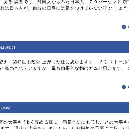
。ある 調査では、外国人からみた日本人、７０パーセントで口
れは日本人が、自分の口臭には気をつけていない証で しょう
016.09.03
増え 認知度も随分 上がった様に思いますす。 キシリトール
で 発売されていますが 最も効果的な物はガムと思います。 
.09.02
療の大事さ (よく咬める様に 病気予防にも咬むことの大事さ
います。現代と大差あり ませんが 口腔機能の重要さの扱いは