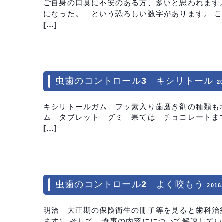
ご自身の口臭に不安のある方、多いと思われます
になった。 という恐ろしい数字があります。 こ
[…]
虫歯のコントロール3 キシリトール
2
キシリトールガム フッ素入り歯磨き剤の種類も
ム タブレット グミ 果ては チョコレートま
[…]
虫歯のコントロール2 よく咬もう
2016
明治 大正期の保険衛生の冊子等を見ると歯科治
ます） そして 食事の内容にについて解説して