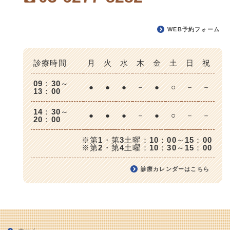
WEB予約フォーム
診療時間
月
火
水
木
金
土
日
祝
09：30～
●
●
●
－
●
○
－
－
13：00
14：30～
●
●
●
－
●
○
－
－
20：00
※第1・第3土曜：10：00～15：00
※第2・第4土曜：10：30～15：00
診療カレンダーはこちら