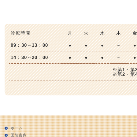
診療時間
月
火
水
木
09：30～13：00
●
●
●
－
●
14：30～20：00
●
●
●
－
●
※第1・第3
※第2・第4
ホーム
医院案内